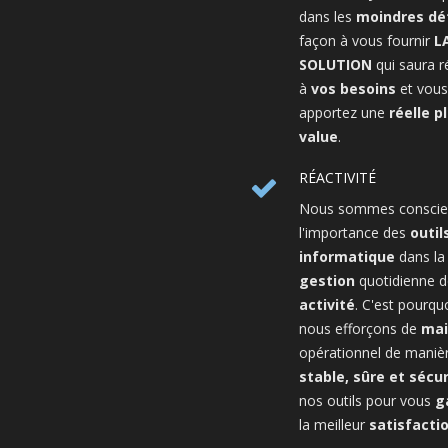
dans les
moindres dét
façon à vous fournir
L
SOLUTION
qui saura 
à
vos besoins
et vous
apportez une
réelle p
value
.
RÉACTIVITÉ
Nous sommes conscie
l'importance des
outil
informatique
dans la
gestion
quotidienne d
activité
. C'est pourqu
nous efforçons de
mai
opérationnel de maniè
stable, sûre et sécu
nos outils pour vous
g
la meilleur
satisfacti