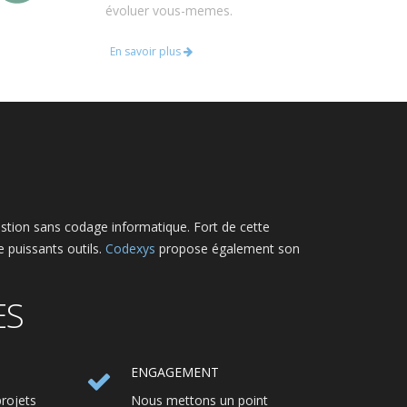
évoluer vous-memes.
En savoir plus
estion sans codage informatique. Fort de cette
e puissants outils.
Codexys
propose également son
ES
ENGAGEMENT
rojets
Nous mettons un point