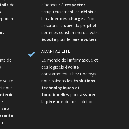
ails
de
d'honneur à
respecter
A
scrupuleusement les
délais
et
répondre
le
cahier des charges
. Nous
assurons le
suivi
du projet et
lus
sommes constamment à votre
écoute
pour le faire
évoluer
.
ADAPTABILITÉ
nts de
Le monde de l'informatique et
s
des logiciels
évolue
constamment. Chez Codexys
e votre
nous suivons les
évolutions
oi nous
technologiques et
ntenir
fonctionelles
pour
assurer
re
la
pérénité
de nos solutions.
risée
arantir
on
.