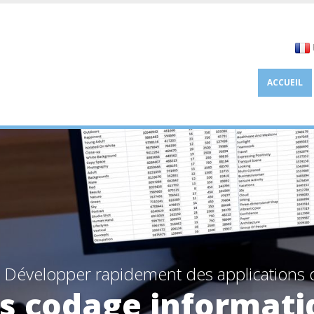
ACCUEIL
Développer rapidement des applications 
s codage informati