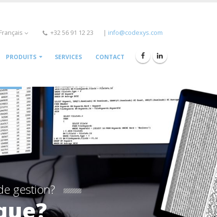
Français
+32 56 91 12 23
|
info@codexys.com
PRODUITS
SERVICES
CONTACT
de gestion?
que?