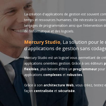
La création d'applications de gestion est souvent co
temps et ressources humaines. Elle nécessite la conn
langages de programmation ainsi que l'intervention 
de l'informatique et des logiciels.
Mercury Studio
, La solution pour l
d'applications de gestion sans codag
Mercury Studio est un logiciel vous permettant de cr
applications orientées gestion. Grâce à ses éditeurs
p
flexibles
, plus besoin d'être un
programmeur
pour 
applications
complexes
et
robustes
.
Grâce à son
architecture Web
, vous créez, testez 
façon
centralisée
et
sécurisée
.