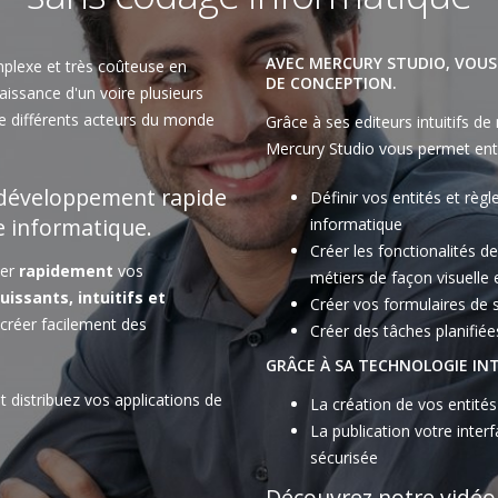
AVEC MERCURY STUDIO, VOU
mplexe et très coûteuse en
DE CONCEPTION.
aissance d'un voire plusieurs
de différents acteurs du monde
Grâce à ses editeurs intuitifs de
Mercury Studio vous permet entr
e développement rapide
Définir vos entités et règ
e informatique.
informatique
Créer les fonctionalités d
éer
rapidement
vos
métiers de façon visuelle 
uissants, intuitifs et
Créer vos formulaires de 
créer facilement des
Créer des tâches planifiée
GRÂCE À SA TECHNOLOGIE IN
et distribuez vos applications de
La création de vos entité
La publication votre inter
sécurisée
Découvrez notre vidé