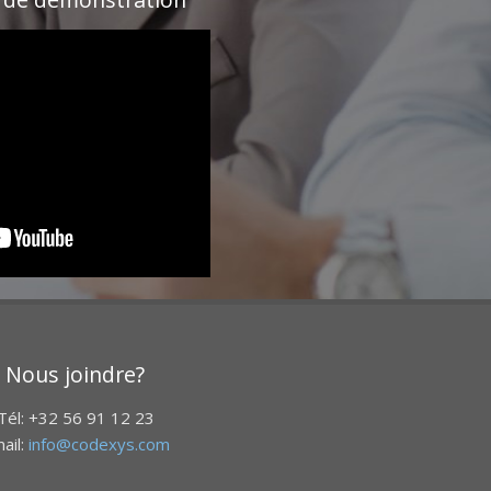
Nous joindre?
Tél: +32 56 91 12 23
ail:
info@codexys.com