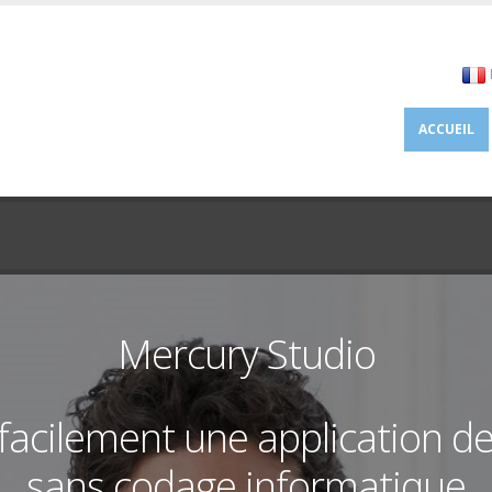
ACCUEIL
Mercury Studio
facilement une application d
sans codage informatique