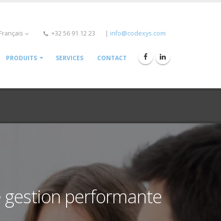
Français
+32 56 91 12 23
|
info@codexys.com
PRODUITS
SERVICES
CONTACT
e gestion performante