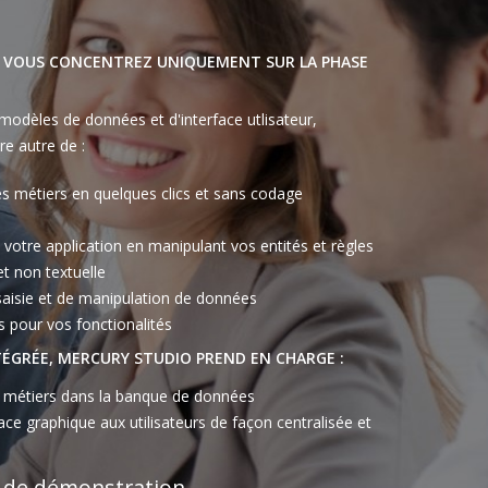
S VOUS CONCENTREZ UNIQUEMENT SUR LA PHASE
 modèles de données et d'interface utlisateur,
e autre de :
les métiers en quelques clics et sans codage
e votre application en manipulant vos entités et règles
et non textuelle
saisie et de manipulation de données
s pour vos fonctionalités
TÉGRÉE, MERCURY STUDIO PREND EN CHARGE :
s métiers dans la banque de données
face graphique aux utilisateurs de façon centralisée et
o de démonstration