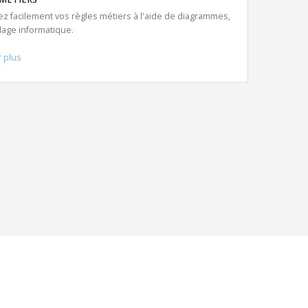
ez facilement vos règles métiers à l'aide de diagrammes,
age informatique.
r plus
...à la poin