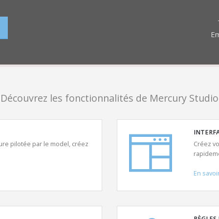
Em
Découvrez les fonctionnalités de Mercury Studio
INTERFA
ure pilotée par le model, créez
Créez vo
rapideme
En savoi
RÈGLES