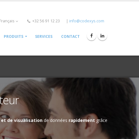
Français
+32 56 91 12 23
|
info@codexys.com
PRODUITS
SERVICES
CONTACT
ateur
 et de visualisation
de données
rapidement
grâce