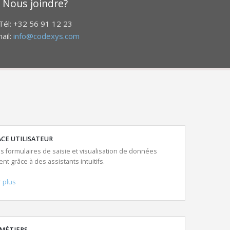
Nous joindre?
Tél: +32 56 91 12 23
ail:
info@codexys.com
CE UTILISATEUR
s formulaires de saisie et visualisation de données
nt grâce à des assistants intuitifs.
r plus
 MÉTIERS