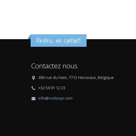
Restez en contact!
Contactez nous
380 rue du Ham, 7712 Herseaux, Belgique
+32 56 91 12 23
info@codexys.com