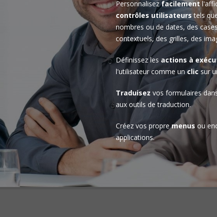
Personnalisez
facilement
l'aff
contrôles utilisateurs
tels que
nombres ou de dates, des cases
contextuels, des grilles, des imag
Définissez les
actions à exécu
l'utilisateur comme un
clic
sur u
Traduisez
vos formulaires dan
aux outils de traduction.
Créez vos propre
menus
ou en
applications.