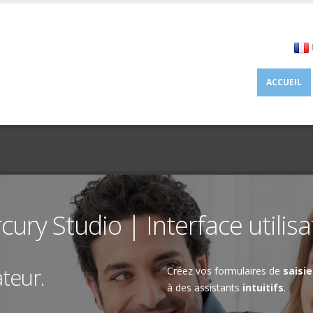
ACCUEIL
ury Studio | Interface utilis
ateur.
Créez vos formulaires de
saisie
à des assistants
intuitifs
.